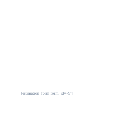
03.
¿Debe la cuidadora realizar las tare
04.
¿Se puede contratar un servicio de c
[estimation_form form_id=»9″]